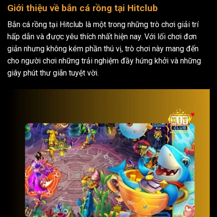
Giới thiệu về bắn cá rồng tại Hitclub
Bắn cá rồng tại Hitclub là một trong những trò chơi giải trí
hấp dẫn và được yêu thích nhất hiện nay. Với lối chơi đơn
giản nhưng không kém phần thú vị, trò chơi này mang đến
cho người chơi những trải nghiệm đầy hứng khởi và những
giây phút thư giãn tuyệt vời.