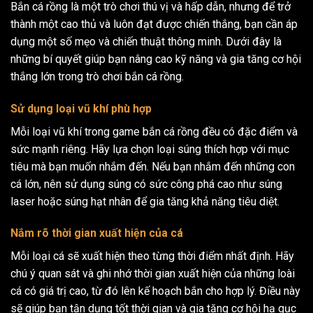
Bắn cá rồng là một trò chơi thú vị và hấp dẫn, nhưng để trở
thành một cao thủ và luôn đạt được chiến thắng, bạn cần áp
dụng một số mẹo và chiến thuật thông minh. Dưới đây là
những bí quyết giúp bạn nâng cao kỹ năng và gia tăng cơ hội
thắng lớn trong trò chơi bắn cá rồng.
Sử dụng loại vũ khí phù hợp
Mỗi loại vũ khí trong game bắn cá rồng đều có đặc điểm và
sức mạnh riêng. Hãy lựa chọn loại súng thích hợp với mục
tiêu mà bạn muốn nhắm đến. Nếu bạn nhắm đến những con
cá lớn, nên sử dụng súng có sức công phá cao như súng
laser hoặc súng hạt nhân để gia tăng khả năng tiêu diệt.
Nắm rõ thời gian xuất hiện của cá
Mỗi loại cá sẽ xuất hiện theo từng thời điểm nhất định. Hãy
chú ý quan sát và ghi nhớ thời gian xuất hiện của những loài
cá có giá trị cao, từ đó lên kế hoạch bắn cho hợp lý. Điều này
sẽ giúp bạn tận dụng tốt thời gian và gia tăng cơ hội hạ gục