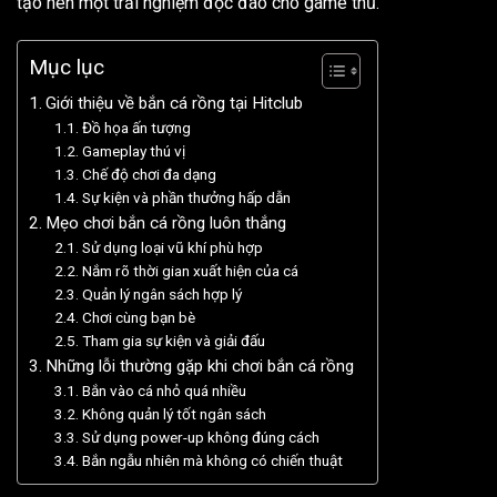
tạo nên một trải nghiệm độc đáo cho game thủ.
Mục lục
Giới thiệu về bắn cá rồng tại Hitclub
Đồ họa ấn tượng
Gameplay thú vị
Chế độ chơi đa dạng
Sự kiện và phần thưởng hấp dẫn
Mẹo chơi bắn cá rồng luôn thắng
Sử dụng loại vũ khí phù hợp
Nắm rõ thời gian xuất hiện của cá
Quản lý ngân sách hợp lý
Chơi cùng bạn bè
Tham gia sự kiện và giải đấu
Những lỗi thường gặp khi chơi bắn cá rồng
Bắn vào cá nhỏ quá nhiều
Không quản lý tốt ngân sách
Sử dụng power-up không đúng cách
Bắn ngẫu nhiên mà không có chiến thuật