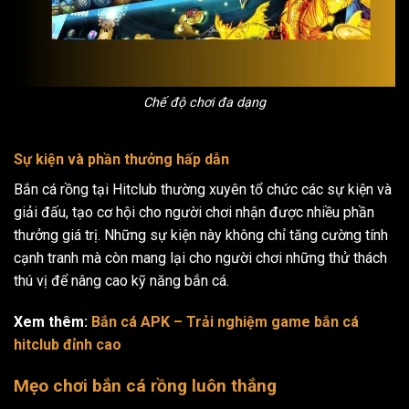
Chế độ chơi đa dạng
Sự kiện và phần thưởng hấp dẫn
Bắn cá rồng tại Hitclub thường xuyên tổ chức các sự kiện và
giải đấu, tạo cơ hội cho người chơi nhận được nhiều phần
thưởng giá trị. Những sự kiện này không chỉ tăng cường tính
cạnh tranh mà còn mang lại cho người chơi những thử thách
thú vị để nâng cao kỹ năng bắn cá.
Xem thêm:
Bắn cá APK – Trải nghiệm game bắn cá
hitclub đỉnh cao
Mẹo chơi bắn cá rồng luôn thắng