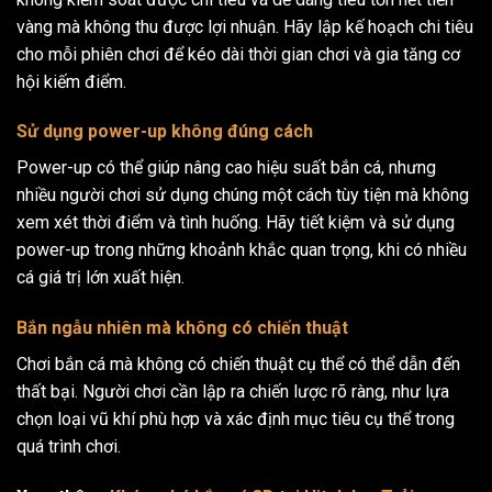
vàng mà không thu được lợi nhuận. Hãy lập kế hoạch chi tiêu
cho mỗi phiên chơi để kéo dài thời gian chơi và gia tăng cơ
hội kiếm điểm.
Sử dụng power-up không đúng cách
Power-up có thể giúp nâng cao hiệu suất bắn cá, nhưng
nhiều người chơi sử dụng chúng một cách tùy tiện mà không
xem xét thời điểm và tình huống. Hãy tiết kiệm và sử dụng
power-up trong những khoảnh khắc quan trọng, khi có nhiều
cá giá trị lớn xuất hiện.
Bắn ngẫu nhiên mà không có chiến thuật
Chơi bắn cá mà không có chiến thuật cụ thể có thể dẫn đến
thất bại. Người chơi cần lập ra chiến lược rõ ràng, như lựa
chọn loại vũ khí phù hợp và xác định mục tiêu cụ thể trong
quá trình chơi.