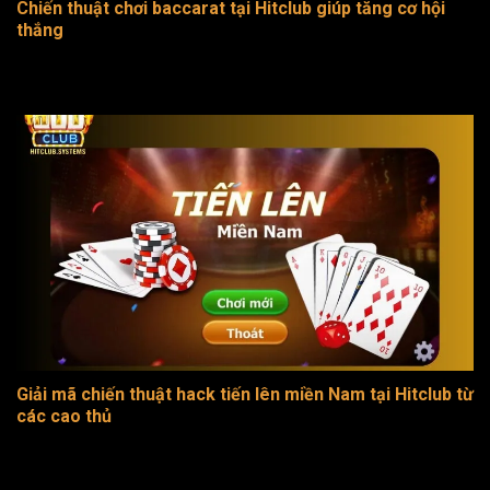
Chiến thuật chơi baccarat tại Hitclub giúp tăng cơ hội
thắng
Giải mã chiến thuật hack tiến lên miền Nam tại Hitclub từ
các cao thủ