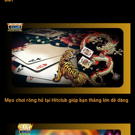
Mẹo chơi rồng hổ tại Hitclub giúp bạn thắng lớn dễ dàng