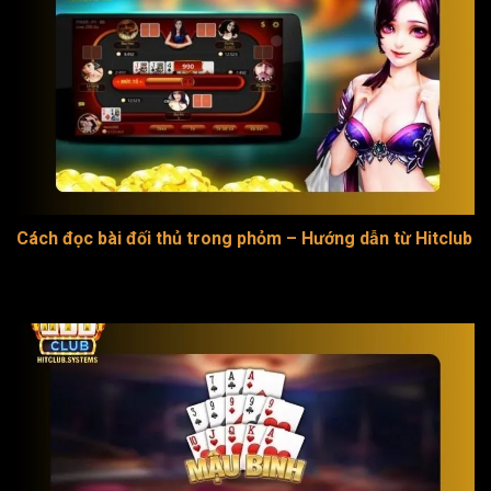
Cách đọc bài đối thủ trong phỏm – Hướng dẫn từ Hitclub