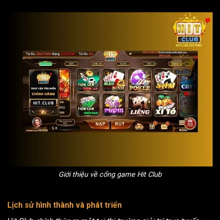
Giới thiệu về cổng game Hit Club
Lịch sử hình thành và phát triển