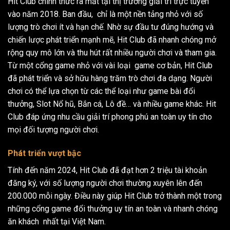
Hit Club chính thức ra mắt tại thị trường giải trí trực tuyến
vào năm 2018. Ban đầu, chỉ là một nền tảng nhỏ với số
lượng trò chơi ít và hạn chế. Nhờ sự đầu tư đúng hướng và
chiến lược phát triển mạnh mẽ, Hit Club đã nhanh chóng mở
rộng quy mô lớn và thu hút rất nhiều người chơi và tham gia.
Từ một cổng game nhỏ với vài loại game cơ bản, Hit Club
đã phát triển và sở hữu hàng trăm trò chơi đa dạng. Người
chơi có thể lựa chọn từ các thể loại như game bài đổi
thưởng, Slot Nổ hũ, Bắn cá, Lô đề… và nhiều game khác. Hit
Club đáp ứng nhu cầu giải trí phong phú an toàn uy tín cho
mọi đối tượng người chơi.
Phát triển vượt bậc
Tính đến năm 2024, Hit Club đã đạt hơn 2 triệu tài khoản
đăng ký, với số lượng người chơi thường xuyên lên đến
200.000 mỗi ngày. Điều này giúp Hit Club trở thành một trong
những cổng game đổi thưởng uy tín an toàn và nhanh chóng
ăn khách nhất tại Việt Nam.