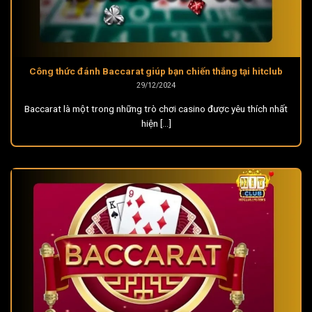
Công thức đánh Baccarat giúp bạn chiến thắng tại hitclub
29/12/2024
Baccarat là một trong những trò chơi casino được yêu thích nhất
hiện [...]