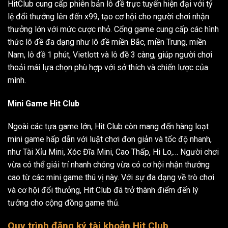
HitClub cung cấp phiên bản lô đề trực tuyến hiện đại với tỷ
lệ đổi thưởng lên đến x99, tạo cơ hội cho người chơi nhận
thưởng lớn với mức cược nhỏ. Cổng game cung cấp các hình
thức lô đề đa dạng như lô đề miền Bắc, miền Trung, miền
Nam, lô đề 1 phút, Vietlott và lô đề 3 càng, giúp người chơi
thoải mái lựa chọn phù hợp với sở thích và chiến lược của
mình.
Mini
Game Hit Club
Ngoài các tựa game lớn, Hit Club còn mang đến hàng loạt
mini game hấp dẫn với luật chơi đơn giản và tốc độ nhanh,
như Tài Xỉu Mini, Xóc Đĩa Mini, Cao Thấp, Hi Lo,… Người chơi
vừa có thể giải trí nhanh chóng vừa có cơ hội nhận thưởng
cao từ các mini game thú vị này.
Với sự đa dạng về trò chơi
và cơ hội đổi thưởng, Hit Club đã trở thành điểm đến lý
tưởng cho cộng đồng game thủ.
Quy trình đăng ký tài khoản Hit Club