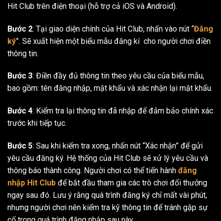
Hit Club trên điện thoại (hỗ trợ cả iOS và Android).
Bước 2
: Tại giao diện chính của Hit Club, nhấn vào nút “
Đăng
ký
”. Sẽ xuất hiện một biểu mẫu đăng kí cho người chơi điền
thông tin.
Bước 3
: Điền đầy đủ thông tin theo yêu cầu của biểu mẫu,
bao gồm: tên đăng nhập, mật khẩu và xác nhận lại mật khẩu.
Bước 4
: Kiểm tra lại thông tin đã nhập để đảm bảo chính xác
trước khi tiếp tục.
Bước 5
: Sau khi kiểm tra xong, nhấn nút “Xác nhận” để gửi
yêu cầu đăng ký. Hệ thống của Hit Club sẽ xử lý yêu cầu và
thông báo thành công. Người chơi có thể tiến hành
đăng
nhập Hit Club
để bắt đầu tham gia các trò chơi đổi thưởng
ngay sau đó.
Lưu ý rằng quá trình đăng ký chỉ mất vài phút,
nhưng người chơi nên kiểm tra kỹ thông tin để tránh gặp sự
cố trong quá trình đăng nhập sau này.