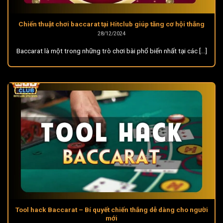
Chiến thuật chơi baccarat tại Hitclub giúp tăng cơ hội thắng
28/12/2024
Baccarat là một trong những trò chơi bài phổ biến nhất tại các [...]
Tool hack Baccarat – Bí quyết chiến thắng dễ dàng cho người
mới