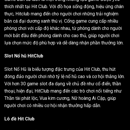
thích nhất tại Hit Club. Với đồ họa sống động, hiệu ứng chân
thực, Hitclub mang đến cho người chơi những trải nghiệm
bắn cá đại dương xanh thú vị.
Cổng game cung cấp nhiều
phòng chơi với cấp độ khác nhau, từ phòng dành cho người
mới bắt đầu đến phòng dành cho cao thủ, giúp người chơi
lựa chọn mức độ phù hợp và dễ dàng nhận phần thưởng lớn.
Slot Nổ hũ HitClub
Slot Nổ Hũ là biểu tượng đặc trưng của Hit Club, thu hút
đông đảo người chơi nhờ tỷ lệ nổ hũ cao và cơ hội thắng lớn.
Với hơn 30 game slot đa dạng về chủ đề như cổ điển, thần
thoại, hiện đại, HitClub mang đến các trò chơi nổi tiếng như
Thần tài phát lộc, Vua kim cương, Nữ hoàng Ai Cập, giúp
người chơi có nhiều cơ hội nhận thưởng hấp dẫn.
Lô đề Hit Club