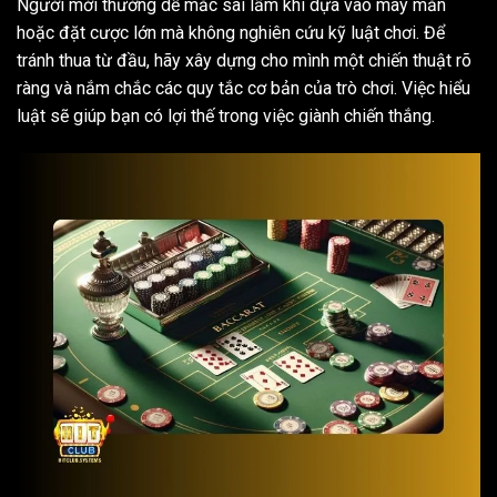
Người mới thường dễ mắc sai lầm khi dựa vào may mắn
hoặc đặt cược lớn mà không nghiên cứu kỹ luật chơi. Để
tránh thua từ đầu, hãy xây dựng cho mình một chiến thuật rõ
ràng và nắm chắc các quy tắc cơ bản của trò chơi. Việc hiểu
luật sẽ giúp bạn có lợi thế trong việc giành chiến thắng.