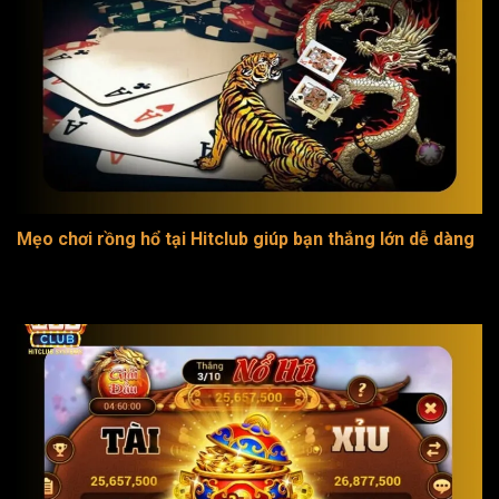
Mẹo chơi rồng hổ tại Hitclub giúp bạn thắng lớn dễ dàng