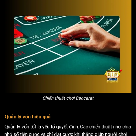
Chiến thuật chơi Baccarat
Quản lý vốn hiệu quả
Quản lý vốn tốt là yếu tố quyết định. Các chiến thuật như chia
nhỏ số tiền cược và chỉ đặt cược khi thắng giúp người chơi