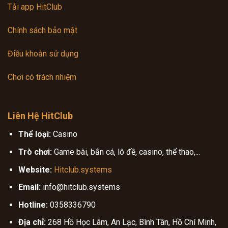
Tải app HitClub
Chính sách bảo mật
Điều khoản sử dụng
Chơi có trách nhiệm
Liên Hệ HitClub
Thể loại:
Casino
Trò chơi:
Game bài, bắn cá, lô đề, casino, thể thao,...
Website:
Hitclub.systems
Email:
info@hitclub.systems
Hotline:
0358336790
Địa chỉ:
268 Hồ Học Lãm, An Lạc, Bình Tân, Hồ Chí Minh,