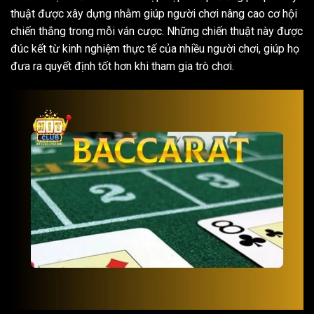
thuật được xây dựng nhằm giúp người chơi nâng cao cơ hội
chiến thắng trong mỗi ván cược. Những chiến thuật này được
đúc kết từ kinh nghiệm thực tế của nhiều người chơi, giúp họ
đưa ra quyết định tốt hơn khi tham gia trò chơi.