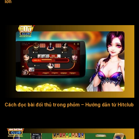
lớn
Cách đọc bài đối thủ trong phỏm – Hướng dẫn từ Hitclub