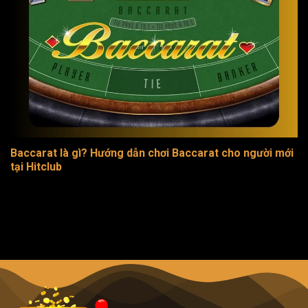
Baccarat là gì? Hướng dẫn chơi Baccarat cho người mới
tại Hitclub