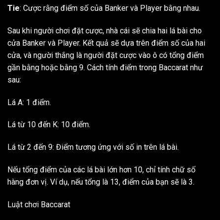
Tie
: Cược rằng điểm số của Banker và Player bằng nhau.
Sau khi người chơi đặt cược, nhà cái sẽ chia hai lá bài cho
cửa Banker và Player. Kết quả sẽ dựa trên điểm số của hai
cửa, và người thắng là người đặt cược vào ô có tổng điểm
gần bằng hoặc bằng 9. Cách tính điểm trong Baccarat như
sau:
Lá A: 1 điểm.
Lá từ 10 đến K: 10 điểm.
Lá từ 2 đến 9: Điểm tương ứng với số in trên lá bài.
Nếu tổng điểm của các lá bài lớn hơn 10, chỉ tính chữ số
hàng đơn vị. Ví dụ, nếu tổng là 13, điểm của bạn sẽ là 3.
Luật chơi Baccarat