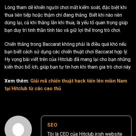
Lòng tham dễ khiến người chơi mất kiểm soát, đặc biệt khi
thua liên tiếp hoặc thậm chí đang thắng. Biết khi nào nên
dừng lại, cả khi thắng lẫn khi thua, là yếu tố quan trọng giúp
bạn duy trì tinh thần tỉnh táo và giữ lợi thế trong trò chơi.
Chiến thắng trong Baccarat không phải là điều quá khó nếu
bạn biết cách sử dụng các chiến thuật chơi Baccarat hợp lý.
Hy vọng bài viết trên của Hitclub đã mang lại cho bạn những
kiến thức bổ ích, giúp bạn tự tin hơn khi tham gia trò chơi này.
Xem thêm:
Giải mã chiến thuật hack tiến lên miền Nam
tại Hitclub từ các cao thủ
SEO
Tôi là CEO của Hitclub.irish website