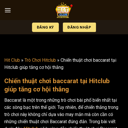
Bỏ
qua
nội
dung
ĐĂNG KÝ
ĐĂNG NHẬP
Hit Club
»
Trò Chơi Hitclub
»
Chiến thuật chơi baccarat tại
Hitclub giúp tăng cơ hội thắng
Chiến thuật chơi baccarat tại Hitclub
giúp tăng cơ hội thắng
Baccarat là một trong những trò chơi bài phổ biến nhất tại
các sòng bạc trên thế giới. Tuy nhiên, để chiến thắng trong
trò chơi này không chỉ dựa vào may mắn mà còn cần có
những chiến thuật chơi Baccarat đúng đắn. Trong bài viết