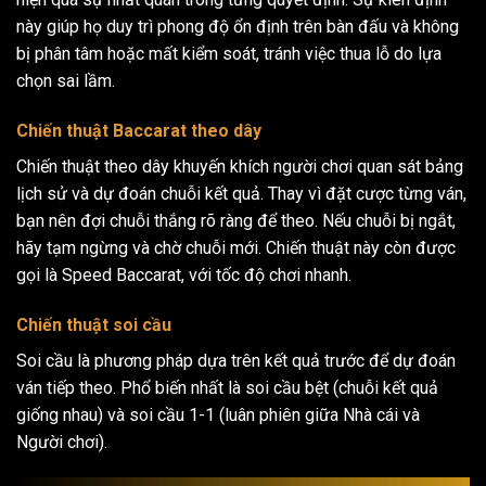
này giúp họ duy trì phong độ ổn định trên bàn đấu và không
bị phân tâm hoặc mất kiểm soát, tránh việc thua lỗ do lựa
chọn sai lầm.
Chiến thuật Baccarat theo dây
Chiến thuật theo dây khuyến khích người chơi quan sát bảng
lịch sử và dự đoán chuỗi kết quả. Thay vì đặt cược từng ván,
bạn nên đợi chuỗi thắng rõ ràng để theo. Nếu chuỗi bị ngắt,
hãy tạm ngừng và chờ chuỗi mới. Chiến thuật này còn được
gọi là Speed Baccarat, với tốc độ chơi nhanh.
Chiến thuật soi cầu
Soi cầu là phương pháp dựa trên kết quả trước để dự đoán
ván tiếp theo. Phổ biến nhất là soi cầu bệt (chuỗi kết quả
giống nhau) và soi cầu 1-1 (luân phiên giữa Nhà cái và
Người chơi).