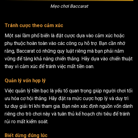
Mẹo chơi Baccarat
Tránh cược theo cảm xúc
Một sai lầm phổ biến là đặt cược dựa vào cảm xúc hoặc
phụ thuộc hoàn toàn vào các công cụ hỗ trợ. Bạn cần nhớ
rằng, Baccarat có những quy luật riêng mà bạn phải nắm
vững để tăng khả năng chiến thắng. Hãy dựa vào chiến thuật
thay vì cảm xúc để tránh việc mất tiền oan.
Quản lý vốn hợp lý
Việc quản lý tiền bạc là yếu tố quan trọng giúp người chơi tối
ưu hóa cơ hội thắng. Hãy đặt ra mức cược hợp lý và duy trì
tư duy giải trí khi tham gia. Bạn nên xác định nguồn vốn dành
riêng cho trò chơi này và tuân thủ kế hoạch chi tiêu để tránh
rủi ro mất kiểm soát.
Biết dừng đúng lúc