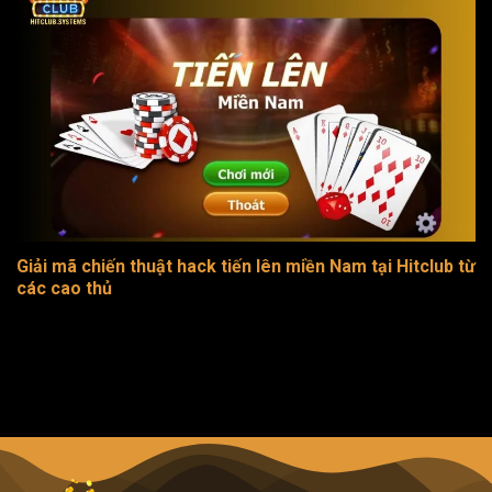
Giải mã chiến thuật hack tiến lên miền Nam tại Hitclub từ
các cao thủ