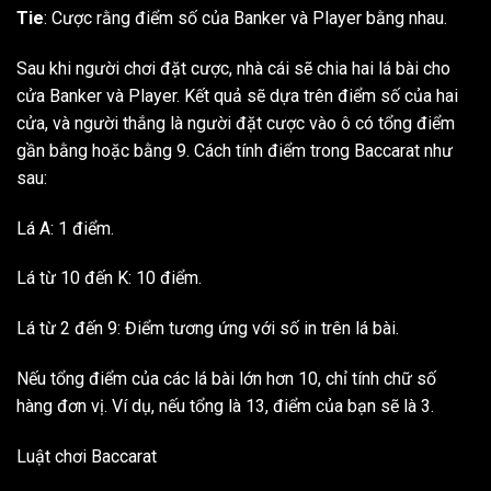
Tie
: Cược rằng điểm số của Banker và Player bằng nhau.
Sau khi người chơi đặt cược, nhà cái sẽ chia hai lá bài cho
cửa Banker và Player. Kết quả sẽ dựa trên điểm số của hai
cửa, và người thắng là người đặt cược vào ô có tổng điểm
gần bằng hoặc bằng 9. Cách tính điểm trong Baccarat như
sau:
Lá A: 1 điểm.
Lá từ 10 đến K: 10 điểm.
Lá từ 2 đến 9: Điểm tương ứng với số in trên lá bài.
Nếu tổng điểm của các lá bài lớn hơn 10, chỉ tính chữ số
hàng đơn vị. Ví dụ, nếu tổng là 13, điểm của bạn sẽ là 3.
Luật chơi Baccarat