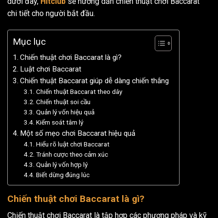
dưới đây,
Hitclub
sẽ hướng dẫn chiến thuật chơi Baccarat
chi tiết cho người bắt đầu.
Mục lục
Chiến thuật chơi Baccarat là gì?
Luật chơi Baccarat
Chiến thuật Baccarat giúp dễ dàng chiến thắng
Chiến thuật Baccarat theo dây
Chiến thuật soi cầu
Quản lý vốn hiệu quả
Kiểm soát tâm lý
Một số mẹo chơi Baccarat hiệu quả
Hiểu rõ luật chơi Baccarat
Tránh cược theo cảm xúc
Quản lý vốn hợp lý
Biết dừng đúng lúc
Chiến thuật chơi Baccarat là gì?
Chiến thuật chơi Baccarat là tập hợp các phương pháp và kỹ