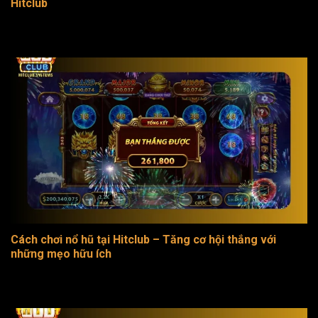
Hitclub
Cách chơi nổ hũ tại Hitclub – Tăng cơ hội thắng với
những mẹo hữu ích