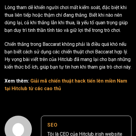
Lòng tham dễ khiến người chơi mất kiểm soát, đặc biệt khi
thua liên tiếp hoặc thậm chí đang thắng. Biết khi nào nên
dừng lại, cả khi thắng lẫn khi thua, là yếu tố quan trọng giúp
bạn duy trì tinh thần tỉnh táo và giữ lợi thế trong trò chơi.
Chiến thắng trong Baccarat không phải là điều quá khó nếu
bạn biết cách sử dụng các chiến thuật chơi Baccarat hợp lý.
Hy vọng bài viết trên của Hitclub đã mang lại cho bạn những
kiến thức bổ ích, giúp bạn tự tin hơn khi tham gia trò chơi này.
Xem thêm:
Giải mã chiến thuật hack tiến lên miền Nam
tại Hitclub từ các cao thủ
SEO
Tôi là CEO của Hitclub.irish website