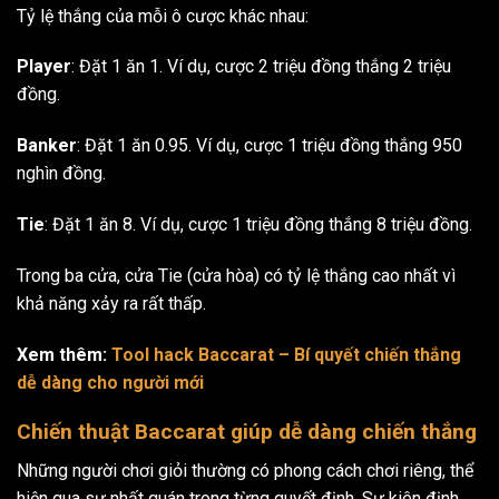
Tỷ lệ thắng của mỗi ô cược khác nhau:
Player
: Đặt 1 ăn 1. Ví dụ, cược 2 triệu đồng thắng 2 triệu
đồng.
Banker
: Đặt 1 ăn 0.95. Ví dụ, cược 1 triệu đồng thắng 950
nghìn đồng.
Tie
: Đặt 1 ăn 8. Ví dụ, cược 1 triệu đồng thắng 8 triệu đồng.
Trong ba cửa, cửa Tie (cửa hòa) có tỷ lệ thắng cao nhất vì
khả năng xảy ra rất thấp.
Xem thêm:
Tool hack Baccarat – Bí quyết chiến thắng
dễ dàng cho người mới
Chiến thuật Baccarat giúp dễ dàng chiến thắng
Những người chơi giỏi thường có phong cách chơi riêng, thể
hiện qua sự nhất quán trong từng quyết định. Sự kiên định