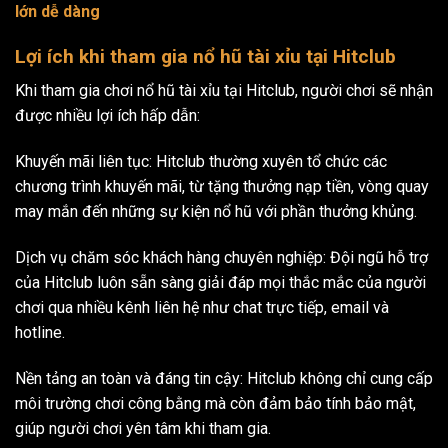
lớn dễ dàng
Lợi ích khi tham gia nổ hũ tài xỉu tại Hitclub
Khi tham gia chơi nổ hũ tài xỉu tại Hitclub, người chơi sẽ nhận
được nhiều lợi ích hấp dẫn:
Khuyến mãi liên tục: Hitclub thường xuyên tổ chức các
chương trình khuyến mãi, từ tặng thưởng nạp tiền, vòng quay
may mắn đến những sự kiện nổ hũ với phần thưởng khủng.
Dịch vụ chăm sóc khách hàng chuyên nghiệp: Đội ngũ hỗ trợ
của Hitclub luôn sẵn sàng giải đáp mọi thắc mắc của người
chơi qua nhiều kênh liên hệ như chat trực tiếp, email và
hotline.
Nền tảng an toàn và đáng tin cậy: Hitclub không chỉ cung cấp
môi trường chơi công bằng mà còn đảm bảo tính bảo mật,
giúp người chơi yên tâm khi tham gia.