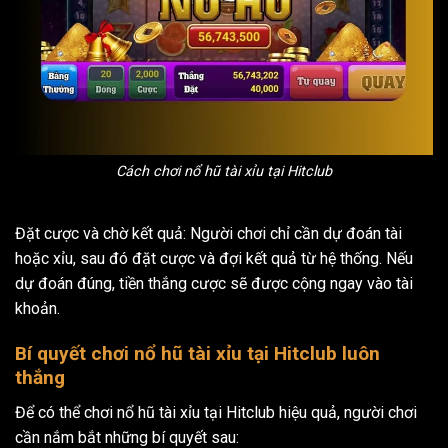
Cách chơi nổ hũ tài xỉu tại Hitclub
Đặt cược và chờ kết quả: Người chơi chỉ cần dự đoán tài
hoặc xỉu, sau đó đặt cược và đợi kết quả từ hệ thống. Nếu
dự đoán đúng, tiền thắng cược sẽ được cộng ngay vào tài
khoản.
Bí quyết chơi nổ hũ tài xỉu tại Hitclub luôn
thắng
Để có thể chơi nổ hũ tài xỉu tại Hitclub hiệu quả, người chơi
cần nắm bắt những bí quyết sau: