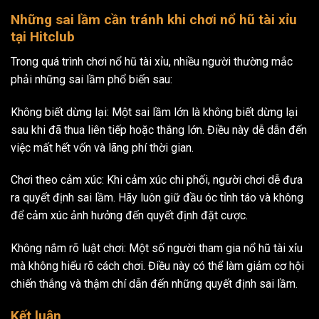
Những sai lầm cần tránh khi chơi nổ hũ tài xỉu
tại Hitclub
Trong quá trình chơi nổ hũ tài xỉu, nhiều người thường mắc
phải những sai lầm phổ biến sau:
Không biết dừng lại: Một sai lầm lớn là không biết dừng lại
sau khi đã thua liên tiếp hoặc thắng lớn. Điều này dễ dẫn đến
việc mất hết vốn và lãng phí thời gian.
Chơi theo cảm xúc: Khi cảm xúc chi phối, người chơi dễ đưa
ra quyết định sai lầm. Hãy luôn giữ đầu óc tỉnh táo và không
để cảm xúc ảnh hưởng đến quyết định đặt cược.
Không nắm rõ luật chơi: Một số người tham gia nổ hũ tài xỉu
mà không hiểu rõ cách chơi. Điều này có thể làm giảm cơ hội
chiến thắng và thậm chí dẫn đến những quyết định sai lầm.
Kết luận