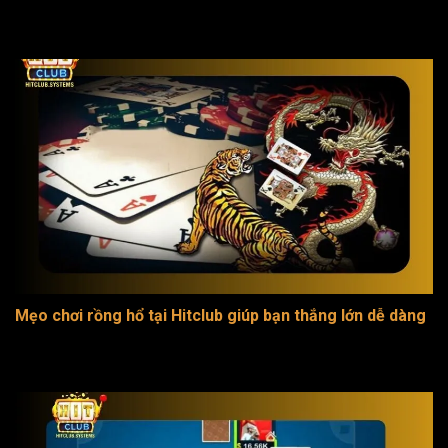
Mẹo chơi rồng hổ tại Hitclub giúp bạn thắng lớn dễ dàng