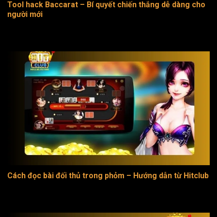
Tool hack Baccarat – Bí quyết chiến thắng dễ dàng cho
người mới
Cách đọc bài đối thủ trong phỏm – Hướng dẫn từ Hitclub