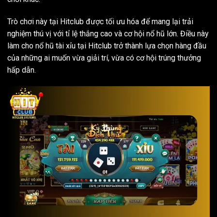
Trò chơi này tại Hitclub được tối ưu hóa để mang lại trải
nghiệm thú vị với tỉ lệ thắng cao và cơ hội nổ hũ lớn. Điều này
làm cho nổ hũ tài xỉu tại Hitclub trở thành lựa chọn hàng đầu
của những ai muốn vừa giải trí, vừa có cơ hội trúng thưởng
hấp dẫn.