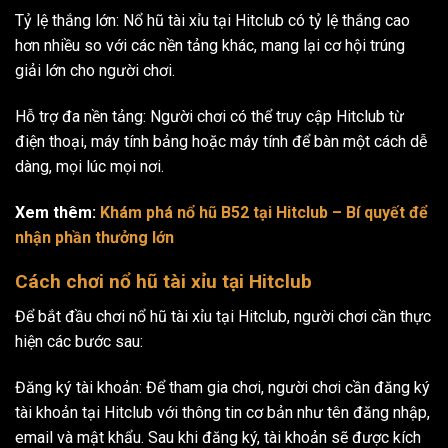
Tỷ lệ thắng lớn: Nổ hũ tài xỉu tại Hitclub có tỷ lệ thắng cao
hơn nhiều so với các nền tảng khác, mang lại cơ hội trúng
giải lớn cho người chơi.
Hỗ trợ đa nền tảng: Người chơi có thể truy cập Hitclub từ
điện thoại, máy tính bảng hoặc máy tính để bàn một cách dễ
dàng, mọi lúc mọi nơi.
Xem thêm:
Khám phá nổ hũ B52 tại Hitclub – Bí quyết để
nhận phần thưởng lớn
Cách chơi nổ hũ tài xỉu tại Hitclub
Để bắt đầu chơi nổ hũ tài xỉu tại Hitclub, người chơi cần thực
hiện các bước sau:
Đăng ký tài khoản: Để tham gia chơi, người chơi cần đăng ký
tài khoản tại Hitclub với thông tin cơ bản như tên đăng nhập,
email và mật khẩu. Sau khi đăng ký, tài khoản sẽ được kích