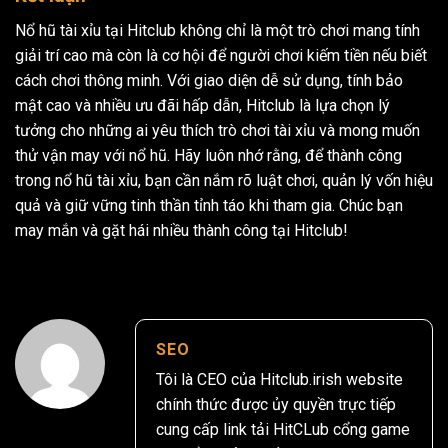
Nổ hũ tài xỉu tại Hitclub không chỉ là một trò chơi mang tính
giải trí cao mà còn là cơ hội để người chơi kiếm tiền nếu biết
cách chơi thông minh. Với giao diện dễ sử dụng, tính bảo
mật cao và nhiều ưu đãi hấp dẫn, Hitclub là lựa chọn lý
tưởng cho những ai yêu thích trò chơi tài xỉu và mong muốn
thử vận may với nổ hũ. Hãy luôn nhớ rằng, để thành công
trong nổ hũ tài xỉu, bạn cần nắm rõ luật chơi, quản lý vốn hiệu
quả và giữ vững tinh thần tỉnh táo khi tham gia. Chúc bạn
may mắn và gặt hái nhiều thành công tại Hitclub!
SEO
Tôi là CEO của Hitclub.irish website
chính thức được ủy quyền trực tiếp
cung cấp link tải HitCLub cổng game