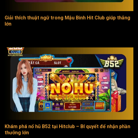
Giải thích thuật ngữ trong Mậu Binh Hit Club giúp thắng
lớn
Khám phá nổ hũ B52 tại Hitclub – Bí quyết để nhận phần
thưởng lớn